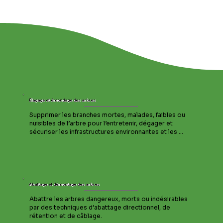
Élagage et émondage des arbres
Supprimer les branches mortes, malades, faibles ou 
nuisibles de l’arbre pour l’entretenir, dégager et 
sécuriser les infrastructures environnantes et les 
occupants ou ouvrir une vue sur le paysage.
Abattage et démontage des arbres
Abattre les arbres dangereux, morts ou indésirables 
par des techniques d’abattage directionnel, de 
rétention et de câblage.