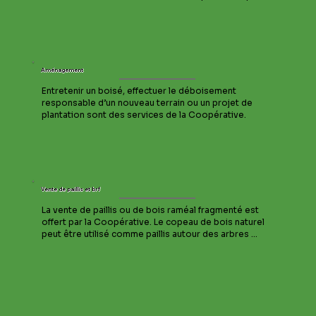
certifiés par la Société Internationale d'Arboriculture 
(ISA). 

Des services de gestion d'embâcles, de travaux 
forestiers spécialisés à proximité ou sur l'eau et de 
sécurité nautique sont aussi offerts aux municipalités 
Aménagement
et corporations.
Entretenir un boisé, effectuer le déboisement 
responsable d’un nouveau terrain ou un projet de 
plantation sont des services de la Coopérative.
Vente de paillis et brf
La vente de paillis ou de bois raméal fragmenté est 
offert par la Coopérative. Le copeau de bois naturel 
peut être utilisé comme paillis autour des arbres 
d’ornement ainsi que dans les jardins vivriers, les 
massifs d’arbustes, les plante-bandes 
conventionnelles ou simplement pour paver un 
sentier en forêt. L’aspect naturel et biodégradable du 
BRF (bois raméal fragmenté) en fait un très bon 
amendement pour le sol, stimulant la vie fongique et 