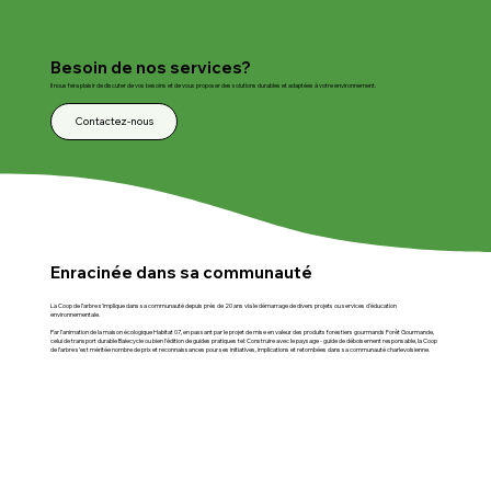
bactérienne lors de sa lente décomposition.
Besoin de nos services?
Il nous fera plaisir de discuter de vos besoins et de vous proposer des solutions durables et adaptées à votre environnement.
Contactez-nous
Enracinée dans sa communauté
La Coop de l’arbre s'implique dans sa communauté depuis près de 20 ans via le démarrage de divers projets ou services d'éducation
environnementale.
Par l’animation de la maison écologique Habitat 07, en passant par le projet de mise en valeur des produits forestiers gourmands Forêt Gourmande,
celui de transport durable Baiecycle ou bien l'édition de guides pratiques tel: Construire avec le paysage - guide de déboisement responsable, la Coop
de l’arbre s’est méritée nombre de prix et reconnaissances pour ses initiatives, implications et retombées dans sa communauté charlevoisienne.