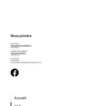
Nous joindre
Les services
arbrescharlevoix@coopdelarbre.org
418.633.6574
L'administration générale
contact@coopdelarbre.org
418.265.7522
Nos bureaux
Coop de l'arbre
63, rue Ambroise-Fafard, Baie-Saint-Paul, Qc, G3Z 2J7
Accueil